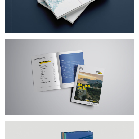
HYBRIDE DES BROCHURES PONANT
COMMUNICATION INSTITUTIONNELLE &
PUBLIQUE – CABINET DU PRÉFET DE
LA RÉGION PROVENCE-ALPES-CÔTE
D’AZUR