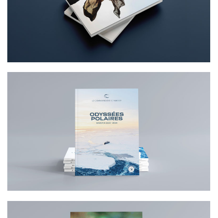
UN ART – PONANT
CONCEPTION D’UN MAGALOGUE
ODYSSÉES POLAIRES PONANT