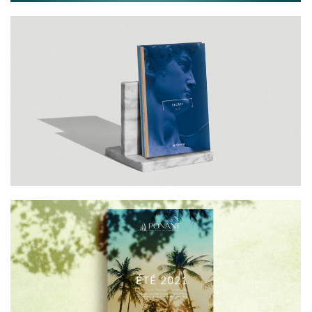
CONCEPTION D’UNE NOUVELLE
COLLECTION DE LIVRES PONANT
CONCEPTION DE LA BROCHURE PONANT
ETE 2021, LE RENDEZ-VOUS PAPIER
BI-ANNUEL INCONTOURNABLE,
INVITATION AUX RÊVES ET AUX